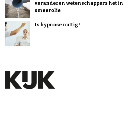
veranderen wetenschappers het in
smeerolie
Is hypnose nuttig?
Over ons
Abonnementen
Adverteren
Abonneren
Colofon
Nieuwsbrief
Cookie informatie
Mijn account