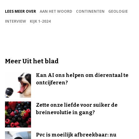
LEES MEER OVER
AAN HET WOORD
CONTINENTEN
GEOLOGIE
INTERVIEW
KIJK 1-2024
Meer Uit het blad
Kan AI ons helpen om dierentaal te
ontcijferen?
Zette onze liefde voor suiker de
breinevolutie in gang?
Pvc is moeilijk afbreekbaar: nu