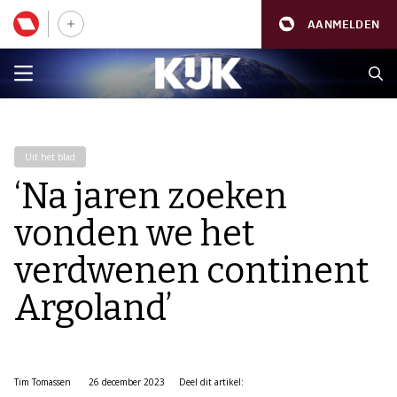
AANMELDEN
Uit het blad
‘Na jaren zoeken
vonden we het
verdwenen continent
Argoland’
Tim Tomassen
26 december 2023
Deel dit artikel: