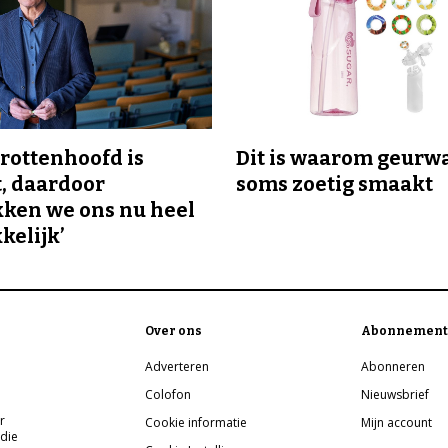
trottenhoofd is
Dit is waarom geurw
, daardoor
soms zoetig smaakt
kken we ons nu heel
elijk’
Over ons
Abonnement
Adverteren
Abonneren
Colofon
Nieuwsbrief
r
Cookie informatie
Mijn account
 die