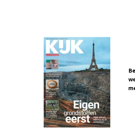
Be
we
me