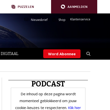
PUZZELEN
AANMELDEN
Klantenservice
Nieuwsbrief
Shop
 DIGITAAL
Word Abonnee
PODCAST
De inhoud op deze pagina wordt
momenteel geblokkeerd om jouw
cookie-keuzes te respecteren.
Klik hier