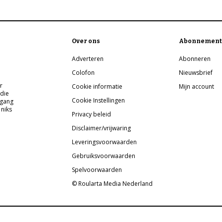
Over ons
Abonnement
Adverteren
Abonneren
Colofon
Nieuwsbrief
r
Cookie informatie
Mijn account
 die
Cookie Instellingen
pgang
 niks
Privacy beleid
Disclaimer/vrijwaring
Leveringsvoorwaarden
Gebruiksvoorwaarden
Spelvoorwaarden
© Roularta Media Nederland