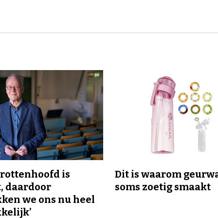
trottenhoofd is
Dit is waarom geurw
, daardoor
soms zoetig smaakt
kken we ons nu heel
elijk’