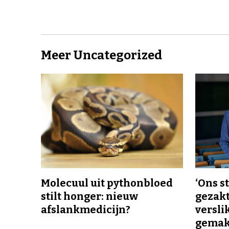
Meer Uncategorized
Molecuul uit pythonbloed
‘Ons s
stilt honger: nieuw
gezakt
afslankmedicijn?
versli
gemakk