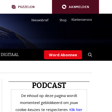
PUZZELEN
AANMELDEN
Klantenservice
Nieuwsbrief
Shop
 DIGITAAL
Word Abonnee
PODCAST
De inhoud op deze pagina wordt
momenteel geblokkeerd om jouw
cookie-keuzes te respecteren.
Klik hier