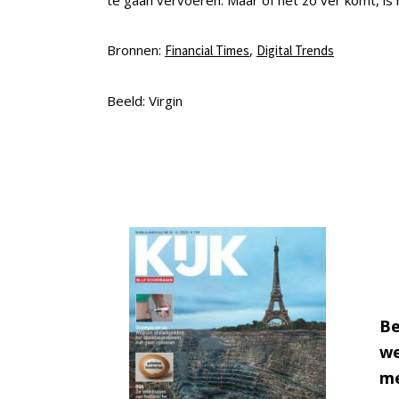
te gaan vervoeren. Maar of het zo ver komt, is
Bronnen:
,
Financial Times
Digital Trends
Beeld: Virgin
Be
we
me