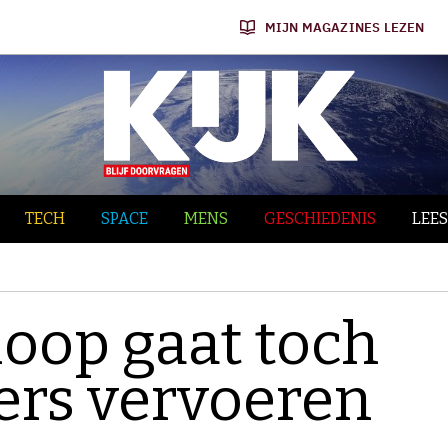
MIJN MAGAZINES LEZEN
TECH
SPACE
MENS
GESCHIEDENIS
LEES
loop gaat toch
ers vervoeren