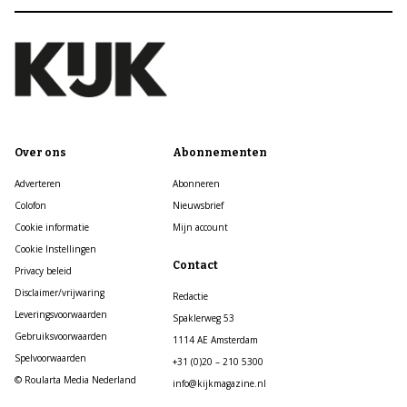
Over ons
Abonnementen
Adverteren
Abonneren
Colofon
Nieuwsbrief
Cookie informatie
Mijn account
Cookie Instellingen
Contact
Privacy beleid
Disclaimer/vrijwaring
Redactie
Leveringsvoorwaarden
Spaklerweg 53
Gebruiksvoorwaarden
1114 AE Amsterdam
Spelvoorwaarden
+31 (0)20 – 210 5300
© Roularta Media Nederland
info@kijkmagazine.nl