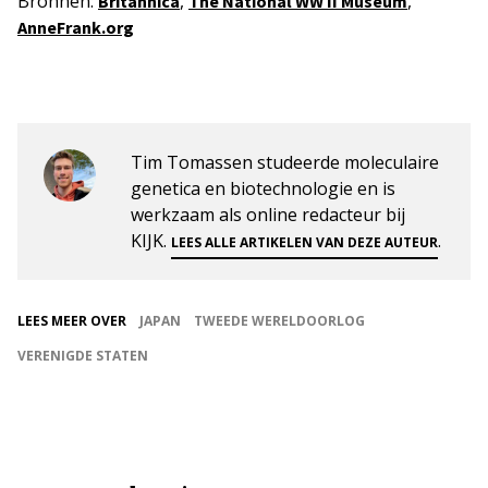
Bronnen:
,
,
Britannica
The National WW II Museum
AnneFrank.org
Tim Tomassen studeerde moleculaire
genetica en biotechnologie en is
werkzaam als online redacteur bij
KIJK.
.
LEES ALLE ARTIKELEN VAN DEZE AUTEUR
LEES MEER OVER
JAPAN
TWEEDE WERELDOORLOG
VERENIGDE STATEN