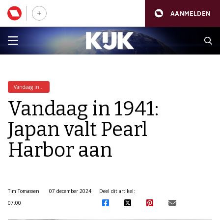
AANMELDEN
Vandaag in...
Vandaag in 1941:
Japan valt Pearl
Harbor aan
Tim Tomassen
07 december 2024
Deel dit artikel:
07:00