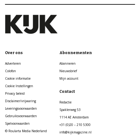
Over ons
Abonnementen
Adverteren
Abonneren
Colofon
Nieuwsbrief
Cookie informatie
Mijn account
Cookie Instellingen
Contact
Privacy beleid
Disclaimer/vrijwaring
Redactie
Leveringsvoorwaarden
Spaklerweg 53
Gebruiksvoorwaarden
1114 AE Amsterdam
Spelvoorwaarden
+31 (0)20 – 210 5300
© Roularta Media Nederland
info@kijkmagazine.nl