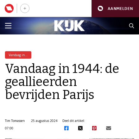
AANMELDEN
Vandaag in...
Vandaag in 1944: de
geallieerden
bevrijden Parijs
Tim Tomassen
25 augustus 2024
Deel dit artikel:
07:00