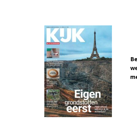
Be
we
me