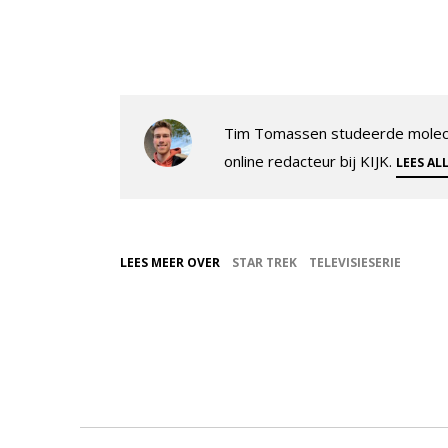
Tim Tomassen studeerde molecul
online redacteur bij KIJK.
LEES AL
LEES MEER OVER
STAR TREK
TELEVISIESERIE