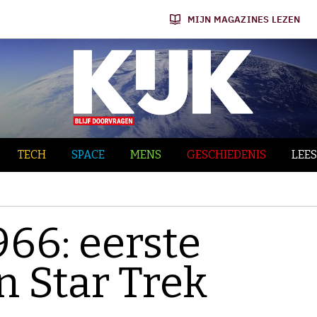
MIJN MAGAZINES LEZEN
TECH
SPACE
MENS
GESCHIEDENIS
LEES
966: eerste
n Star Trek