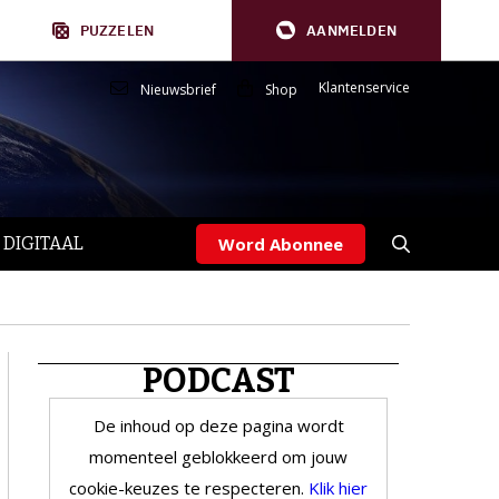
PUZZELEN
AANMELDEN
Klantenservice
Nieuwsbrief
Shop
 DIGITAAL
Word Abonnee
PODCAST
De inhoud op deze pagina wordt
momenteel geblokkeerd om jouw
cookie-keuzes te respecteren.
Klik hier