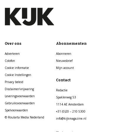
Over ons
Abonnementen
Adverteren
Abonneren
Colofon
Nieuwsbrief
Cookie informatie
Mijn account
Cookie Instellingen
Contact
Privacy beleid
Disclaimer/vrijwaring
Redactie
Leveringsvoorwaarden
Spaklerweg 53
Gebruiksvoorwaarden
1114 AE Amsterdam
Spelvoorwaarden
+31 (0)20 – 210 5300
© Roularta Media Nederland
info@kijkmagazine.nl