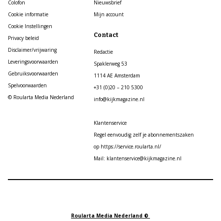
Colofon
Nieuwsbrief
Cookie informatie
Mijn account
Cookie Instellingen
Contact
Privacy beleid
Disclaimer/vrijwaring
Redactie
Leveringsvoorwaarden
Spaklerweg 53
Gebruiksvoorwaarden
1114 AE Amsterdam
Spelvoorwaarden
+31 (0)20 – 210 5300
© Roularta Media Nederland
info@kijkmagazine.nl
Klantenservice
Regel eenvoudig zelf je abonnementszaken
op https://service.roularta.nl/
Mail: klantenservice@kijkmagazine.nl
Roularta Media Nederland ©