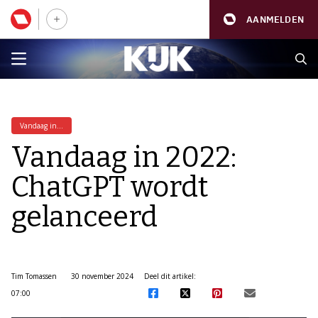
AANMELDEN
Vandaag in...
Vandaag in 2022:
ChatGPT wordt
gelanceerd
Tim Tomassen
30 november 2024
Deel dit artikel:
07:00