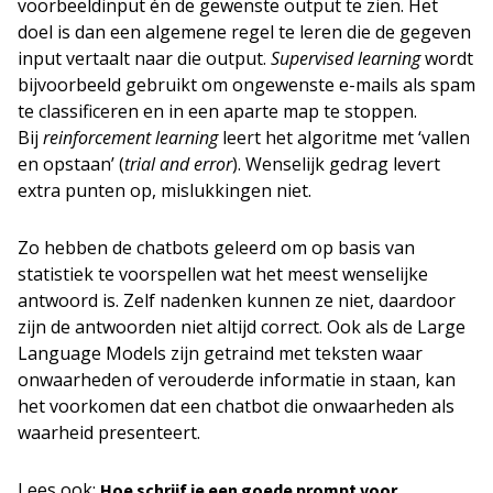
voorbeeldinput én de gewenste output te zien. Het
doel is dan een algemene regel te leren die de gegeven
input vertaalt naar die output.
Supervised learning
wordt
bijvoorbeeld gebruikt om ongewenste e-mails als spam
te classificeren en in een aparte map te stoppen.
Bij
reinforcement learning
leert het algoritme met ‘vallen
en opstaan’ (
trial and error
). Wenselijk gedrag levert
extra punten op, mislukkingen niet.
Zo hebben de chatbots geleerd om op basis van
statistiek te voorspellen wat het meest wenselijke
antwoord is. Zelf nadenken kunnen ze niet, daardoor
zijn de antwoorden niet altijd correct. Ook als de Large
Language Models zijn getraind met teksten waar
onwaarheden of verouderde informatie in staan, kan
het voorkomen dat een chatbot die onwaarheden als
waarheid presenteert.
Lees ook:
Hoe schrijf je een goede prompt voor