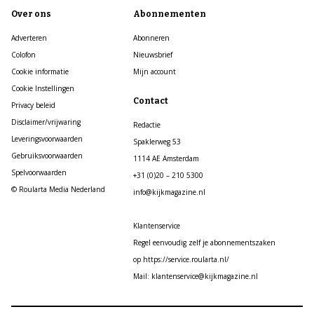
Over ons
Abonnementen
Adverteren
Abonneren
Colofon
Nieuwsbrief
Cookie informatie
Mijn account
Cookie Instellingen
Contact
Privacy beleid
Disclaimer/vrijwaring
Redactie
Leveringsvoorwaarden
Spaklerweg 53
Gebruiksvoorwaarden
1114 AE Amsterdam
Spelvoorwaarden
+31 (0)20 – 210 5300
© Roularta Media Nederland
info@kijkmagazine.nl
Klantenservice
Regel eenvoudig zelf je abonnementszaken
op https://service.roularta.nl/
Mail: klantenservice@kijkmagazine.nl