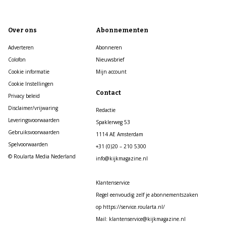
Over ons
Abonnementen
Adverteren
Abonneren
Colofon
Nieuwsbrief
Cookie informatie
Mijn account
Cookie Instellingen
Contact
Privacy beleid
Disclaimer/vrijwaring
Redactie
Leveringsvoorwaarden
Spaklerweg 53
Gebruiksvoorwaarden
1114 AE Amsterdam
Spelvoorwaarden
+31 (0)20 – 210 5300
© Roularta Media Nederland
info@kijkmagazine.nl
Klantenservice
Regel eenvoudig zelf je abonnementszaken
op https://service.roularta.nl/
Mail: klantenservice@kijkmagazine.nl