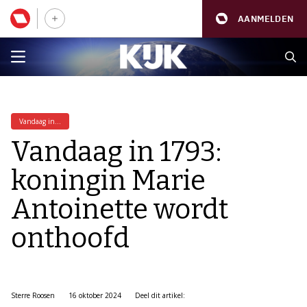
AANMELDEN
Vandaag in...
Vandaag in 1793:
koningin Marie
Antoinette wordt
onthoofd
Sterre Roosen
16 oktober 2024
Deel dit artikel: