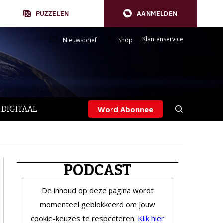
PUZZELEN
AANMELDEN
Klantenservice
Nieuwsbrief
Shop
 DIGITAAL
Word Abonnee
PODCAST
De inhoud op deze pagina wordt
momenteel geblokkeerd om jouw
cookie-keuzes te respecteren.
Klik hier