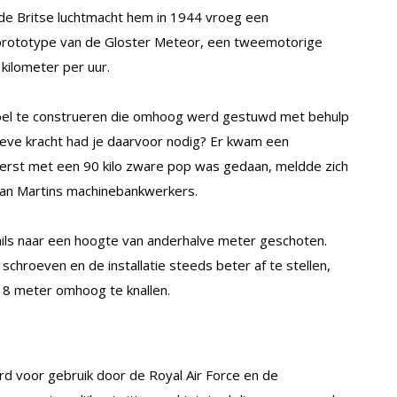
e Britse luchtmacht hem in 1944 vroeg een
 prototype van de Gloster Meteor, een tweemotorige
kilometer per uur.
tstoel te construeren die omhoog werd gestuwd met behulp
ieve kracht had je daarvoor nodig? Er kwam een
 eerst met een 90 kilo zware pop was gedaan, meldde zich
 van Martins machinebankwerkers.
ails naar een hoogte van anderhalve meter geschoten.
schroeven en de installatie steeds beter af te stellen,
l 8 meter omhoog te knallen.
d voor gebruik door de Royal Air Force en de