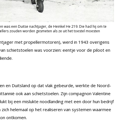
en was een Duitse nachtjager, de Heinkel He 219. Die had hij om te
llers zouden worden gesmeten als ze uit het toestel moesten
htjager met propellermotoren), werd in 1943 overigens
van schietstoelen was voorzien: eentje voor de piloot en
diende.
en en Duitsland op dat vlak gebeurde, werkte de Noord-
ittannië ook aan schietstoelen. Zijn compagnon Valentine
kt bij een mislukte noodlanding met een door hun bedrijf
tin zich helemaal op het realiseren van systemen waarmee
 kon ontkomen.