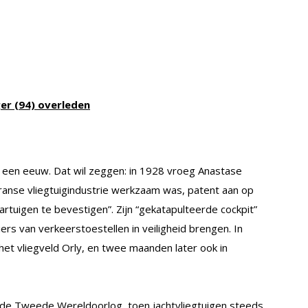
ger (94) overleden
l een eeuw. Dat wil zeggen: in 1928 vroeg Anastase
ranse vliegtuigindustrie werkzaam was, patent aan op
tuigen te bevestigen”. Zijn “gekatapulteerde cockpit”
rs van verkeerstoestellen in veiligheid brengen. In
et vliegveld Orly, en twee maanden later ook in
n de Tweede Wereldoorlog, toen jachtvliegtuigen steeds