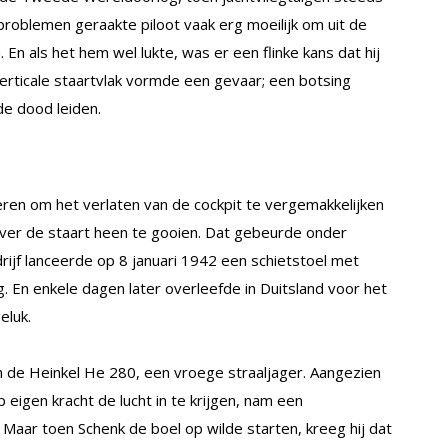
problemen geraakte piloot vaak erg moeilijk om uit de
 En als het hem wel lukte, was er een flinke kans dat hij
erticale staartvlak vormde een gevaar; een botsing
e dood leiden.
ren om het verlaten van de cockpit te vergemakkelijken
over de staart heen te gooien. Dat gebeurde onder
drijf lanceerde op 8 januari 1942 een schietstoel met
g. En enkele dagen later overleefde in Duitsland voor het
eluk.
 de Heinkel He 280, een vroege straaljager. Aangezien
igen kracht de lucht in te krijgen, nam een
r toen Schenk de boel op wilde starten, kreeg hij dat