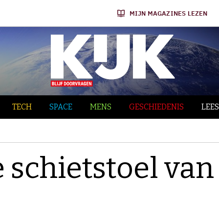
MIJN MAGAZINES LEZEN
TECH
SPACE
MENS
GESCHIEDENIS
LEES
schietstoel van