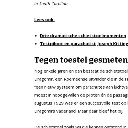
in South Carolina
.
Lees ook:
Drie dramatische schietstoelmomenten
Testpiloot en parachutist Joseph Kittin
Tegen toestel gesmeten
Nog enkele jaren en dan bestaat de schietstoe
Dragomir, een Roemeense uitvinder die in de F
“een nieuw systeem om parachutes aan luchtvaar
moest in noodgevallen de piloten én de passagie
augustus 1929 was er een succesvolle test op h
Dragomirs vaderland. Maar daar bleef het bij.
De schietstoel zoals wij die kennen ontstond i