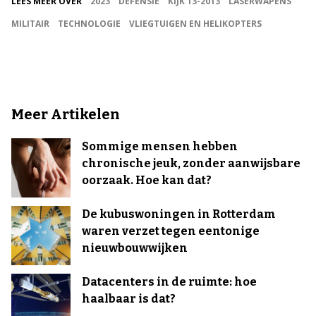
LEES MEER OVER
2023
DEFENSIE
KIJK 13-2013
LASERWAPENS
MILITAIR
TECHNOLOGIE
VLIEGTUIGEN EN HELIKOPTERS
Meer Artikelen
Sommige mensen hebben
chronische jeuk, zonder aanwijsbare
oorzaak. Hoe kan dat?
De kubuswoningen in Rotterdam
waren verzet tegen eentonige
nieuwbouwwijken
Datacenters in de ruimte: hoe
haalbaar is dat?