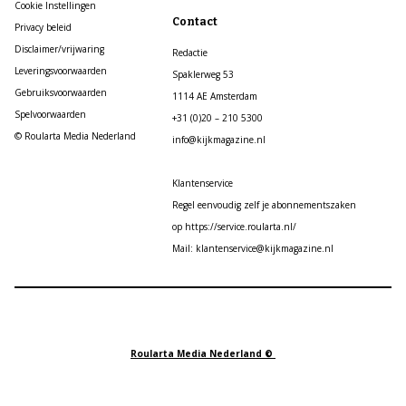
Cookie Instellingen
Contact
Privacy beleid
Disclaimer/vrijwaring
Redactie
Leveringsvoorwaarden
Spaklerweg 53
Gebruiksvoorwaarden
1114 AE Amsterdam
Spelvoorwaarden
+31 (0)20 – 210 5300
© Roularta Media Nederland
info@kijkmagazine.nl
Klantenservice
Regel eenvoudig zelf je abonnementszaken
op https://service.roularta.nl/
Mail: klantenservice@kijkmagazine.nl
Roularta Media Nederland ©