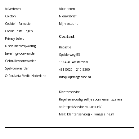
Adverteren
Abonneren
Colofon
Nieuwsbrief
Cookie informatie
Mijn account
Cookie Instellingen
Contact
Privacy beleid
Disclaimer/vrijwaring
Redactie
Leveringsvoorwaarden
Spaklerweg 53
Gebruiksvoorwaarden
1114 AE Amsterdam
Spelvoorwaarden
+31 (0)20 – 210 5300
© Roularta Media Nederland
info@kijkmagazine.nl
Klantenservice
Regel eenvoudig zelf je abonnementszaken
op https://service.roularta.nl/
Mail: klantenservice@kijkmagazine.nl