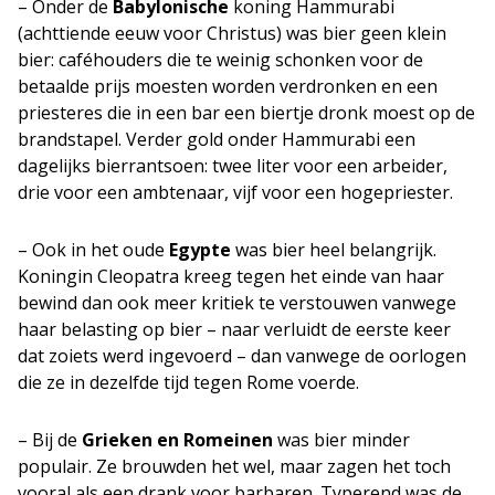
– Onder de
Babylonische
koning Hammurabi
(achttiende eeuw voor Christus) was bier geen klein
bier: caféhouders die te weinig schonken voor de
betaalde prijs moesten worden verdronken en een
priesteres die in een bar een biertje dronk moest op de
brandstapel. Verder gold onder Hammurabi een
dagelijks bierrantsoen: twee liter voor een arbeider,
drie voor een ambtenaar, vijf voor een hogepriester.
– Ook in het oude
Egypte
was bier heel belangrijk.
Koningin Cleopatra kreeg tegen het einde van haar
bewind dan ook meer kritiek te verstouwen vanwege
haar belasting op bier – naar verluidt de eerste keer
dat zoiets werd ingevoerd – dan vanwege de oorlogen
die ze in dezelfde tijd tegen Rome voerde.
– Bij de
Grieken en Romeinen
was bier minder
populair. Ze brouwden het wel, maar zagen het toch
vooral als een drank voor barbaren. Typerend was de