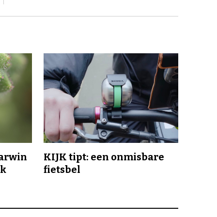
Darwin
KIJK tipt: een onmisbare
jk
fietsbel