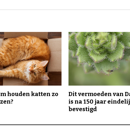
m houden katten zo
Dit vermoeden van 
ozen?
is na 150 jaar eindeli
bevestigd