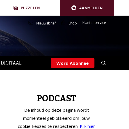
PUZZELEN
AANMELDEN
Klantenservice
Nieuwsbrief
Shop
 DIGITAAL
Word Abonnee
PODCAST
De inhoud op deze pagina wordt
momenteel geblokkeerd om jouw
cookie-keuzes te respecteren.
Klik hier