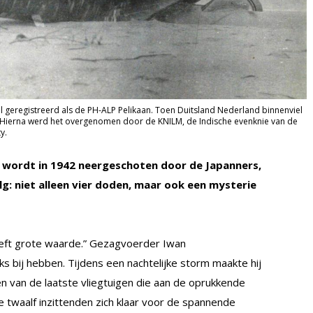
el geregistreerd als de PH-ALP Pelikaan. Toen Duitsland Nederland binnenviel
ë. Hierna werd het overgenomen door de KNILM, de Indische evenknie van de
y.
 wordt in 1942 neergeschoten door de Japanners,
g: niet alleen vier doden, maar ook een mysterie
heeft grote waarde.” Gezagvoerder Iwan
jks bij hebben. Tijdens een nachtelijke storm maakte hij
een van de laatste vliegtuigen die aan de oprukkende
twaalf inzittenden zich klaar voor de spannende