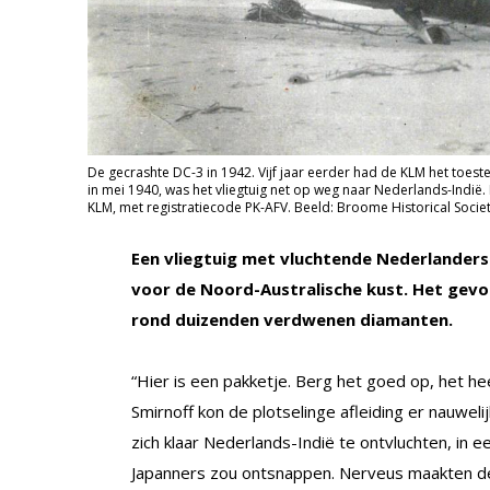
De gecrashte DC-3 in 1942. Vijf jaar eerder had de KLM het toest
in mei 1940, was het vliegtuig net op weg naar Nederlands-Indi
KLM, met registratiecode PK-AFV. Beeld: Broome Historical Societ
Een vliegtuig met vluchtende Nederlanders
voor de Noord-Australische kust. Het gevol
rond duizenden verdwenen diamanten.
“Hier is een pakketje. Berg het goed op, het 
Smirnoff kon de plotselinge afleiding er nauweli
zich klaar Nederlands-Indië te ontvluchten, in 
Japanners zou ontsnappen. Nerveus maakten de 