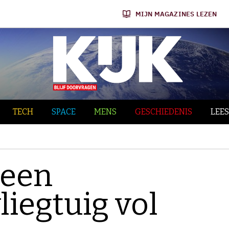
MIJN MAGAZINES LEZEN
TECH
SPACE
MENS
GESCHIEDENIS
LEES
 een
iegtuig vol