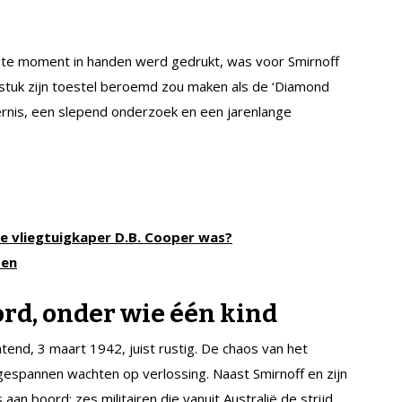
tste moment in handen werd gedrukt, was voor Smirnoff
ststuk zijn toestel beroemd zou maken als de ‘Diamond
dernis, een slepend onderzoek en een jarenlange
ie vliegtuigkaper D.B. Cooper was?
pen
rd, onder wie één kind
end, 3 maart 1942, juist rustig. De chaos van het
gespannen wachten op verlossing. Naast Smirnoff en zijn
an boord: zes militairen die vanuit Australië de strijd