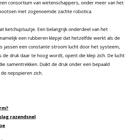
t een consortium van wetenschappers, onder meer van het
e bootsen met zogenoemde zachte robotica.
 dat ketchuptuutje. Een belangrijk onderdeel van het
amelijk een rubberen klepje dat hetzelfde werkt als de
s jassen een constante stroom lucht door het systeem,
 de druk daar te hoog wordt, opent die klep zich. De lucht
 die samentrekken. Duikt de druk onder een bepaald
 de nepspieren zich.
arm?
slag razendsnel
toe