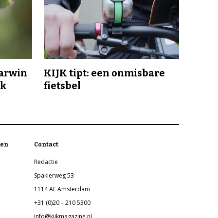
Darwin
KIJK tipt: een onmisbare
jk
fietsbel
en
Contact
Redactie
Spaklerweg 53
1114 AE Amsterdam
+31 (0)20 – 210 5300
info@kijkmagazine.nl