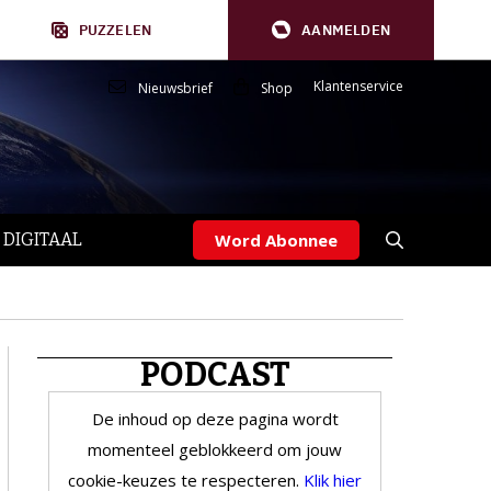
PUZZELEN
AANMELDEN
Klantenservice
Nieuwsbrief
Shop
 DIGITAAL
Word Abonnee
PODCAST
De inhoud op deze pagina wordt
momenteel geblokkeerd om jouw
cookie-keuzes te respecteren.
Klik hier