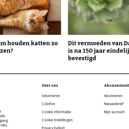
m houden katten zo
Dit vermoeden van 
ozen?
is na 150 jaar eindeli
bevestigd
Over ons
Abonnement
Adverteren
Abonneren
Colofon
Nieuwsbrief
r
Cookie informatie
Mijn account
 die
Cookie Instellingen
pgang
 niks
Privacy beleid