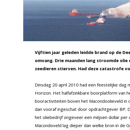
Vijftien jaar geleden leidde brand op de 
omvang. Drie maanden lang stroomde olie de
zeedieren stierven. Had deze catastrofe
Dinsdag 20 april 2010 had een feestelijke d
Horizon. Het halfafzinkbare boorplatform van h
booractiviteiten boven het Macondo­olieveld in d
dan vooraf ingeschat door opdrachtgever BP. D
het oliebedrijf ongeveer een miljoen dollar pe
Macondoveld lag dieper dan welke bron in de Go