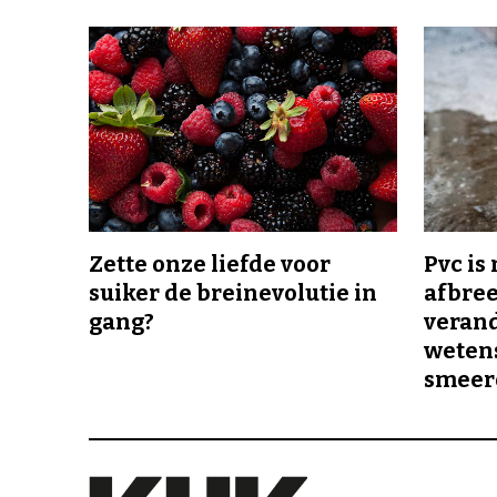
Zette onze liefde voor
Pvc is
suiker de breinevolutie in
afbree
gang?
veran
wetens
smeer