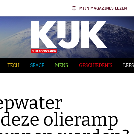
MIJN MAGAZINES LEZEN
TECH
SPACE
MENS
GESCHIEDENIS
LEES
eepwater
 deze olieramp