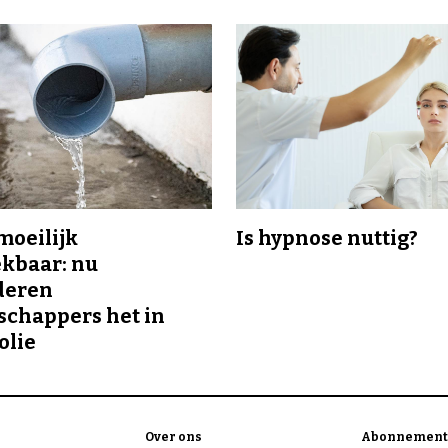
 moeilijk
Is hypnose nuttig?
kbaar: nu
deren
chappers het in
olie
Over ons
Abonnement