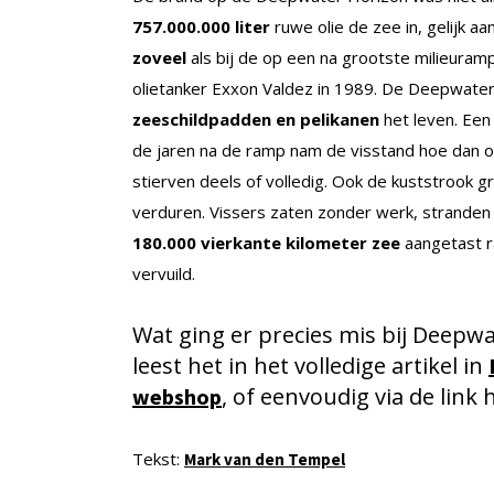
757.000.000 liter
ruwe olie de zee in, gelijk aa
zoveel
als bij de op een na grootste milieuram
olietanker Exxon Valdez in 1989. De Deepwate
zeeschildpadden en pelikanen
het leven. Een
de jaren na de ramp nam de visstand hoe dan o
stierven deels of volledig. Ook de kuststrook 
verduren. Vissers zaten zonder werk, stranden 
180.000 vierkante kilometer zee
aangetast r
vervuild.
Wat ging er precies mis bij Deepw
leest het in het volledige artikel in
, of eenvoudig via de link 
webshop
Tekst:
Mark van den Tempel