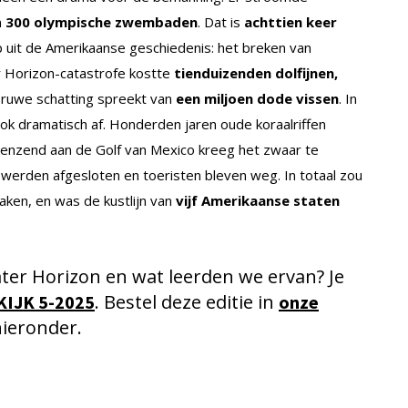
n
300 olympische zwembaden
. Dat is
achttien keer
p uit de Amerikaanse geschiedenis: het breken van
r Horizon-catastrofe kostte
tienduizenden dolfijnen,
 ruwe schatting spreekt van
een miljoen dode vissen
. In
ok dramatisch af. Honderden jaren oude koraalriffen
grenzend aan de Golf van Mexico kreeg het zwaar te
werden afgesloten en toeristen bleven weg. In totaal zou
aken, en was de kustlijn van
vijf Amerikaanse staten
ater Horizon en wat leerden we ervan? Je
. Bestel deze editie in
KIJK 5-2025
onze
hieronder.