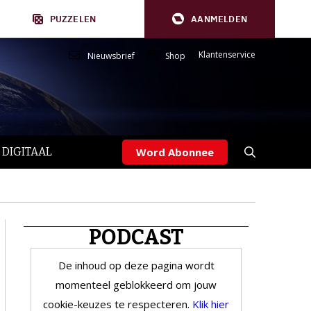
PUZZELEN
AANMELDEN
Klantenservice
Nieuwsbrief
Shop
 DIGITAAL
Word Abonnee
PODCAST
De inhoud op deze pagina wordt
momenteel geblokkeerd om jouw
cookie-keuzes te respecteren.
Klik hier