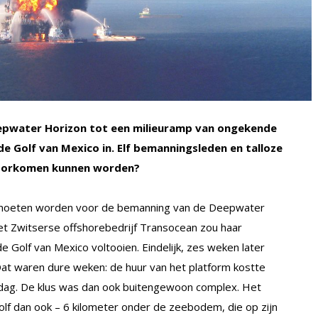
Deepwater Horizon tot een milieuramp van ongekende
 Golf van Mexico in. Elf bemanningsleden en talloze
 voorkomen kunnen worden?
ag moeten worden voor de bemanning van de Deepwater
et Zwitserse offshorebedrijf Transocean zou haar
e Golf van Mexico voltooien. Eindelijk, zes weken later
at waren dure weken: de huur van het platform kostte
r dag. De klus was dan ook buitengewoon complex. Het
lf dan ook – 6 kilometer onder de zeebodem, die op zijn