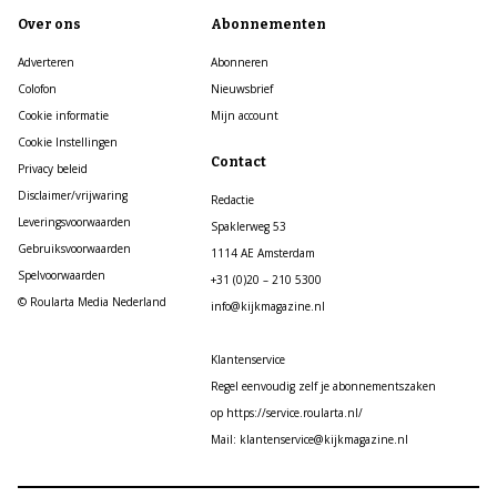
Over ons
Abonnementen
Adverteren
Abonneren
Colofon
Nieuwsbrief
Cookie informatie
Mijn account
Cookie Instellingen
Contact
Privacy beleid
Disclaimer/vrijwaring
Redactie
Leveringsvoorwaarden
Spaklerweg 53
Gebruiksvoorwaarden
1114 AE Amsterdam
Spelvoorwaarden
+31 (0)20 – 210 5300
© Roularta Media Nederland
info@kijkmagazine.nl
Klantenservice
Regel eenvoudig zelf je abonnementszaken
op https://service.roularta.nl/
Mail: klantenservice@kijkmagazine.nl