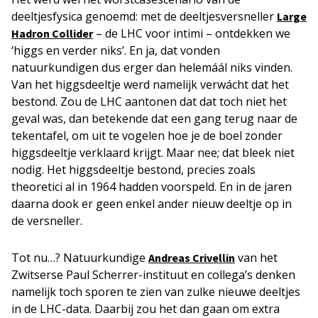
deeltjesfysica genoemd: met de deeltjesversneller
Large
– de LHC voor intimi – ontdekken we
Hadron Collider
‘higgs en verder niks’. En ja, dat vonden
natuurkundigen dus erger dan helemáál niks vinden.
Van het higgsdeeltje werd namelijk verwácht dat het
bestond. Zou de LHC aantonen dat dat toch niet het
geval was, dan betekende dat een gang terug naar de
tekentafel, om uit te vogelen hoe je de boel zonder
higgsdeeltje verklaard krijgt. Maar nee; dat bleek niet
nodig. Het higgsdeeltje bestond, precies zoals
theoretici al in 1964 hadden voorspeld. En in de jaren
daarna dook er geen enkel ander nieuw deeltje op in
de versneller.
Tot nu…? Natuurkundige
van het
Andreas Crivellin
Zwitserse Paul Scherrer-instituut en collega’s denken
namelijk toch sporen te zien van zulke nieuwe deeltjes
in de LHC-data. Daarbij zou het dan gaan om extra