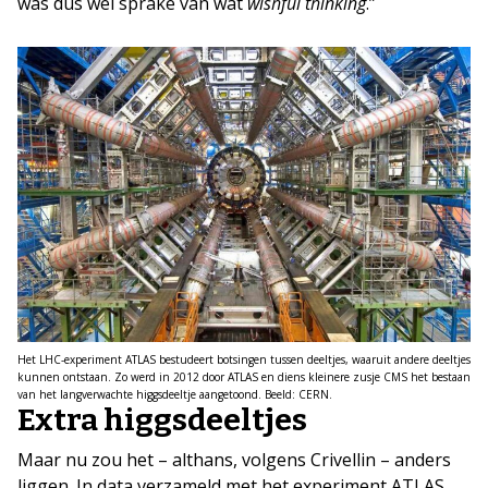
was dus wel sprake van wat
wishful thinking
.”
Het LHC-experiment ATLAS bestudeert botsingen tussen deeltjes, waaruit andere deeltjes
kunnen ontstaan. Zo werd in 2012 door ATLAS en diens kleinere zusje CMS het bestaan
van het langverwachte higgsdeeltje aangetoond. Beeld: CERN.
Extra higgsdeeltjes
Maar nu zou het – althans, volgens Crivellin – anders
liggen. In data verzameld met het experiment ATLAS