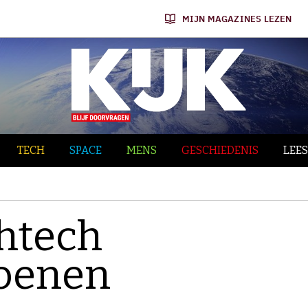
MIJN MAGAZINES LEZEN
TECH
SPACE
MENS
GESCHIEDENIS
LEES
htech
oenen