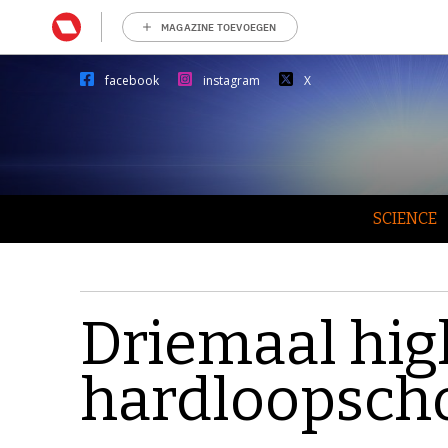
MAGAZINE TOEVOEGEN
facebook
instagram
X
SCIENCE
Driemaal hig
hardloopsch