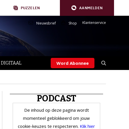
PUZZELEN
AANMELDEN
Klantenservice
Nieuwsbrief
Shop
 DIGITAAL
Word Abonnee
PODCAST
De inhoud op deze pagina wordt
momenteel geblokkeerd om jouw
cookie-keuzes te respecteren.
Klik hier