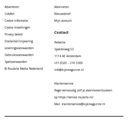
Adverteren
Abonneren
Colofon
Nieuwsbrief
Cookie informatie
Mijn account
Cookie Instellingen
Contact
Privacy beleid
Disclaimer/vrijwaring
Redactie
Leveringsvoorwaarden
Spaklerweg 53
Gebruiksvoorwaarden
1114 AE Amsterdam
Spelvoorwaarden
+31 (0)20 – 210 5300
© Roularta Media Nederland
info@kijkmagazine.nl
Klantenservice
Regel eenvoudig zelf je abonnementszaken
op https://service.roularta.nl/
Mail: klantenservice@kijkmagazine.nl