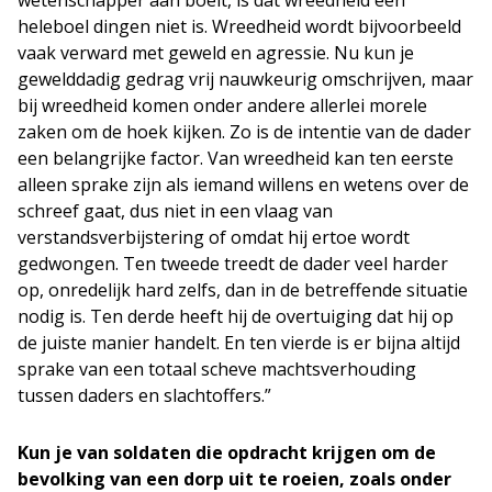
wetenschapper aan boeit, is dat wreedheid een
heleboel dingen niet is. Wreedheid wordt bijvoorbeeld
vaak verward met geweld en agressie. Nu kun je
gewelddadig gedrag vrij nauwkeurig omschrijven, maar
bij wreedheid komen onder andere allerlei morele
zaken om de hoek kijken. Zo is de intentie van de dader
een belangrijke factor. Van wreedheid kan ten eerste
alleen sprake zijn als iemand willens en wetens over de
schreef gaat, dus niet in een vlaag van
verstandsverbijstering of omdat hij ertoe wordt
gedwongen. Ten tweede treedt de dader veel harder
op, onredelijk hard zelfs, dan in de betreffende situatie
nodig is. Ten derde heeft hij de overtuiging dat hij op
de juiste manier handelt. En ten vierde is er bijna altijd
sprake van een totaal scheve machtsverhouding
tussen daders en slachtoffers.”
Kun je van soldaten die opdracht krijgen om de
bevolking van een dorp uit te roeien, zoals onder