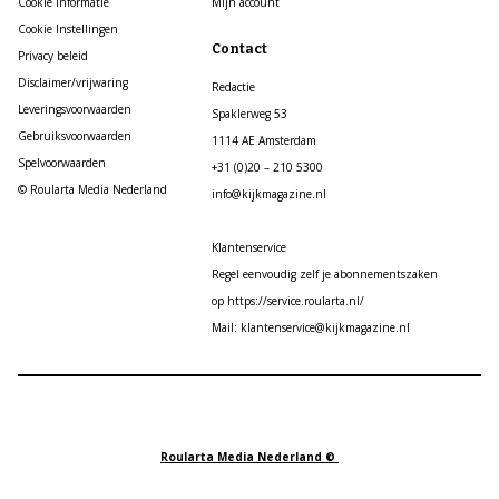
Cookie informatie
Mijn account
Cookie Instellingen
Contact
Privacy beleid
Disclaimer/vrijwaring
Redactie
Leveringsvoorwaarden
Spaklerweg 53
Gebruiksvoorwaarden
1114 AE Amsterdam
Spelvoorwaarden
+31 (0)20 – 210 5300
© Roularta Media Nederland
info@kijkmagazine.nl
Klantenservice
Regel eenvoudig zelf je abonnementszaken
op https://service.roularta.nl/
Mail: klantenservice@kijkmagazine.nl
Roularta Media Nederland ©