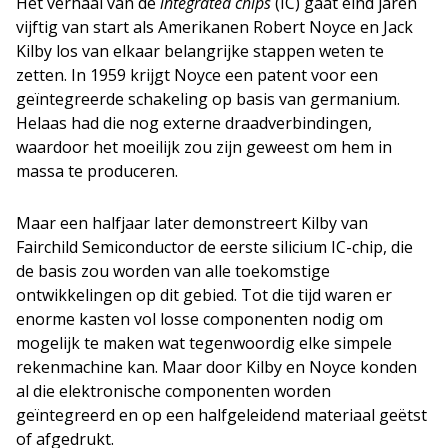
Het verhaal van de
integrated chips
(IC) gaat eind jaren
vijftig van start als Amerikanen Robert Noyce en Jack
Kilby los van elkaar belangrijke stappen weten te
zetten. In 1959 krijgt Noyce een patent voor een
geïntegreerde schakeling op basis van germanium.
Helaas had die nog externe draadverbindingen,
waardoor het moeilijk zou zijn geweest om hem in
massa te produceren.
Maar een halfjaar later demonstreert Kilby van
Fairchild Semiconductor de eerste silicium IC-chip, die
de basis zou worden van alle toekomstige
ontwikkelingen op dit gebied. Tot die tijd waren er
enorme kasten vol losse componenten nodig om
mogelijk te maken wat tegenwoordig elke simpele
rekenmachine kan. Maar door Kilby en Noyce konden
al die elektronische componenten worden
geïntegreerd en op een halfgeleidend materiaal geëtst
of afgedrukt.