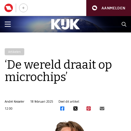
AANMELDEN
Artikelen
‘De wereld draait op
microchips’
André Kesseler
18 februari 2025
Deel dit artikel:
12:00