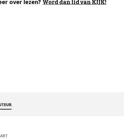
er over lezen?
Word dan lid van KIJK!
.
AUTEUR
AART