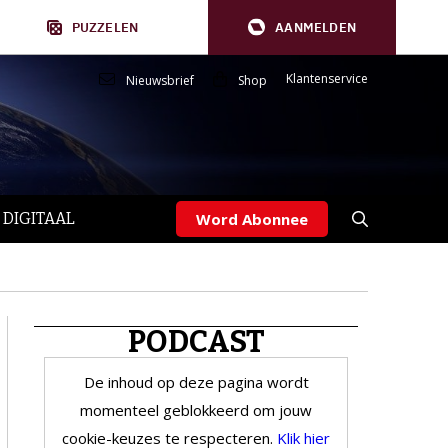
PUZZELEN
AANMELDEN
Klantenservice
Nieuwsbrief
Shop
 DIGITAAL
Word Abonnee
PODCAST
De inhoud op deze pagina wordt
momenteel geblokkeerd om jouw
cookie-keuzes te respecteren.
Klik hier