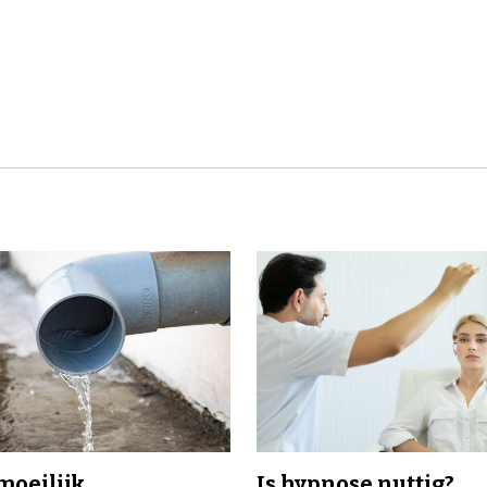
 moeilijk
Is hypnose nuttig?