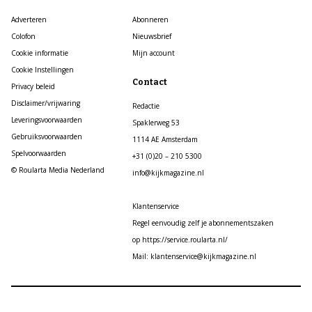
Adverteren
Abonneren
Colofon
Nieuwsbrief
Cookie informatie
Mijn account
Cookie Instellingen
Contact
Privacy beleid
Disclaimer/vrijwaring
Redactie
Leveringsvoorwaarden
Spaklerweg 53
Gebruiksvoorwaarden
1114 AE Amsterdam
Spelvoorwaarden
+31 (0)20 – 210 5300
© Roularta Media Nederland
info@kijkmagazine.nl
Klantenservice
Regel eenvoudig zelf je abonnementszaken
op https://service.roularta.nl/
Mail: klantenservice@kijkmagazine.nl