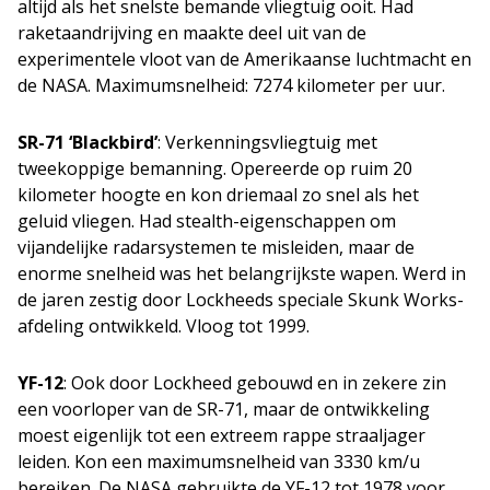
altijd als het snelste bemande vliegtuig ooit. Had
raketaandrijving en maakte deel uit van de
experimentele vloot van de Amerikaanse luchtmacht en
de NASA. Maximumsnelheid: 7274 kilometer per uur.
SR-71 ‘Blackbird’
: Verkenningsvliegtuig met
tweekoppige bemanning. Opereerde op ruim 20
kilometer hoogte en kon driemaal zo snel als het
geluid vliegen. Had stealth-eigenschappen om
vijandelijke radarsystemen te misleiden, maar de
enorme snelheid was het belangrijkste wapen. Werd in
de jaren zestig door Lockheeds speciale Skunk Works-
afdeling ontwikkeld. Vloog tot 1999.
YF-12
: Ook door Lockheed gebouwd en in zekere zin
een voorloper van de SR-71, maar de ontwikkeling
moest eigenlijk tot een extreem rappe straaljager
leiden. Kon een maximumsnelheid van 3330 km/u
bereiken. De NASA gebruikte de YF-12 tot 1978 voor