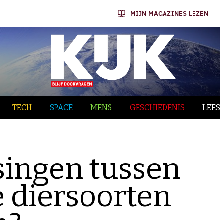
MIJN MAGAZINES LEZEN
TECH
SPACE
MENS
GESCHIEDENIS
LEES
ingen tussen
e diersoorten