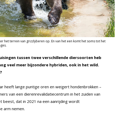
r het terrein van grizzlyberen op. En van het een komt het soms tot het
ages.
 kruisingen tussen twee verschillende diersoorten heb
og veel meer bijzondere hybriden, ook in het wild.
?
maar heeft lange puntige oren en weigert hondenbrokken –
emers van een dierenrevalidatiecentrum in het zuiden van
het beest, dat in 2021 na een aanrijding wordt
 de arm nemen.