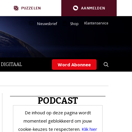
PUZZELEN
AANMELDEN
Klantenservice
Nieuwsbrief
Shop
 DIGITAAL
Word Abonnee
PODCAST
De inhoud op deze pagina wordt
momenteel geblokkeerd om jouw
cookie-keuzes te respecteren.
Klik hier