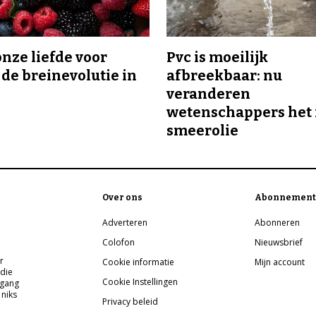
onze liefde voor
Pvc is moeilijk
 de breinevolutie in
afbreekbaar: nu
veranderen
wetenschappers het 
smeerolie
Over ons
Abonnement
Adverteren
Abonneren
Colofon
Nieuwsbrief
r
Cookie informatie
Mijn account
 die
Cookie Instellingen
pgang
 niks
Privacy beleid