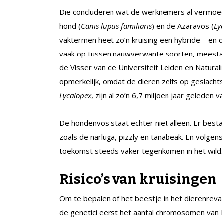
Die concluderen wat de werknemers al vermoed
hond (
Canis lupus familiaris
) en de Azaravos (
Ly
vaktermen heet zo’n kruising een hybride – en d
vaak op tussen nauwverwante soorten, meestal 
de Visser van de Universiteit Leiden en Naturali
opmerkelijk, omdat de dieren zelfs op geslacht
Lycalopex
, zijn al zo’n 6,7 miljoen jaar geleden va
De hondenvos staat echter niet alleen. Er besta
zoals de narluga, pizzly en tanabeak. En volgen
toekomst steeds vaker tegenkomen in het wild
Risico’s van kruisingen
Om te bepalen of het beestje in het dierenreva
de genetici eerst het aantal chromosomen van D