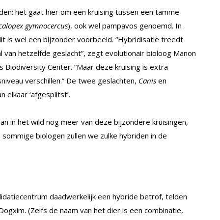
en: het gaat hier om een kruising tussen een tamme
calopex gymnocercus
), ook wel pampavos genoemd. In
it is wel een bijzonder voorbeeld. “Hybridisatie treedt
van hetzelfde geslacht”, zegt evolutionair bioloog Manon
s Biodiversity Center. “Maar deze kruising is extra
sniveau verschillen.” De twee geslachten,
Canis
en
n elkaar ‘afgesplitst’.
an in het wild nog meer van deze bijzondere kruisingen,
s sommige biologen zullen we zulke hybriden in de
.
lidatiecentrum daadwerkelijk een hybride betrof, telden
ogxim. (Zelfs de naam van het dier is een combinatie,