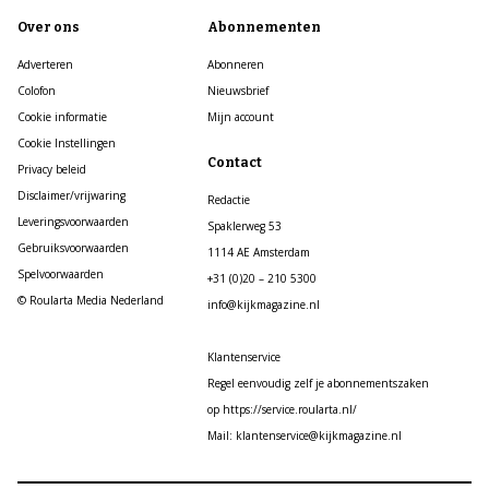
Over ons
Abonnementen
Adverteren
Abonneren
Colofon
Nieuwsbrief
Cookie informatie
Mijn account
Cookie Instellingen
Contact
Privacy beleid
Disclaimer/vrijwaring
Redactie
Leveringsvoorwaarden
Spaklerweg 53
Gebruiksvoorwaarden
1114 AE Amsterdam
Spelvoorwaarden
+31 (0)20 – 210 5300
© Roularta Media Nederland
info@kijkmagazine.nl
Klantenservice
Regel eenvoudig zelf je abonnementszaken
op https://service.roularta.nl/
Mail: klantenservice@kijkmagazine.nl