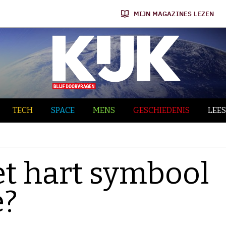
MIJN MAGAZINES LEZEN
TECH
SPACE
MENS
GESCHIEDENIS
LEES
t hart symbool
e?