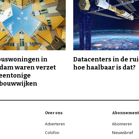
buswoningen in
Datacenters in de ru
rdam waren verzet
hoe haalbaar is dat?
eentonige
bouwwijken
Over ons
Abonnement
Adverteren
Abonneren
Colofon
Nieuwsbrief