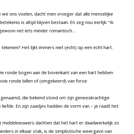
we ons voelen, dacht men vroeger dat alle menselijke
tekenis is altijd blijven bestaan. En zeg nou eerlijk: “Ik
ok gewoon net iets minder romantisch…
ekenen? Het lijkt immers niet (echt) op een echt hart.
 De ronde bogen aan de bovenkant van een hart hebben
oie ronde billen of (omgekeerd) van forse
um genaamd, die bekend stond om zijn geneeskrachtige
liefde. En zijn zaadjes hadden de vorm van – je raadt het
t middeleeuwers dachten dat het hart er daadwerkelijk zo
anders in elkaar stak, is de simplistische weergave van