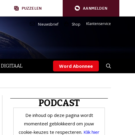
PUZZELEN
AANMELDEN
Klantenservice
Nieuwsbrief
Shop
 DIGITAAL
Word Abonnee
PODCAST
De inhoud op deze pagina wordt
momenteel geblokkeerd om jouw
cookie-keuzes te respecteren.
Klik hier