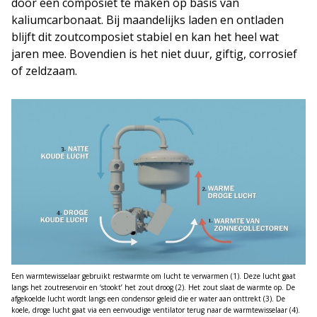
door een composiet te maken op basis van
kaliumcarbonaat. Bij maandelijks laden en ontladen
blijft dit zoutcomposiet stabiel en kan het heel wat
jaren mee. Bovendien is het niet duur, giftig, corrosief
of zeldzaam.
Een warmtewisselaar gebruikt restwarmte om lucht te verwarmen (1). Deze lucht gaat
langs het zoutreservoir en ‘stookt’ het zout droog (2). Het zout slaat de warmte op. De
afgekoelde lucht wordt langs een condensor geleid die er water aan onttrekt (3). De
koele, droge lucht gaat via een eenvoudige ventilator terug naar de warmtewisselaar (4).