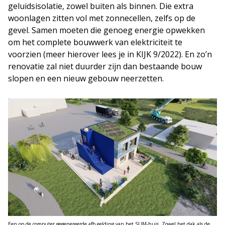
geluidsisolatie, zowel buiten als binnen. Die extra
woonlagen zitten vol met zonnecellen, zelfs op de
gevel. Samen moeten die genoeg energie opwekken
om het complete bouwwerk van elektriciteit te
voorzien (meer hierover lees je in KIJK 9/2022). En zo’n
renovatie zal niet duurder zijn dan bestaande bouw
slopen en een nieuw gebouw neerzetten.
Een op de computer gegenereerde afb eelding van het SUM-huis. Zowel het dak als de