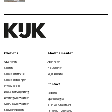
Over ons
Abonnementen
Adverteren
Abonneren
Colofon
Nieuwsbrief
Cookie informatie
Mijn account
Cookie Instellingen
Contact
Privacy beleid
Disclaimer/vrijwaring
Redactie
Leveringsvoorwaarden
Spaklerweg 53
Gebruiksvoorwaarden
1114 AE Amsterdam
Spelvoorwaarden
+31 (0)20 – 210 5300