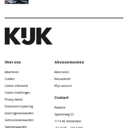
Over ons
Abonnementen
Adverteren
Abonneren
Colofon
Nieuwsbrief
Cookie informatie
Mijn account
Cookie Instellingen
Contact
Privacy beleid
Disclaimer/vrijwaring
Redactie
Leveringsvoorwaarden
Spaklerweg 53
Gebruiksvoorwaarden
1114 AE Amsterdam
Spelvoorwaarden
+31 (0)20 – 210 5300