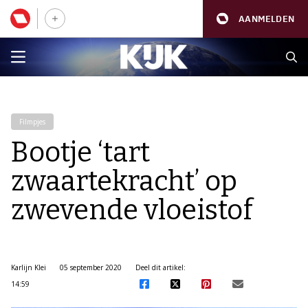
AANMELDEN
Filmpjes
Bootje ‘tart
zwaartekracht’ op
zwevende vloeistof
Karlijn Klei
05 september 2020
Deel dit artikel:
14:59