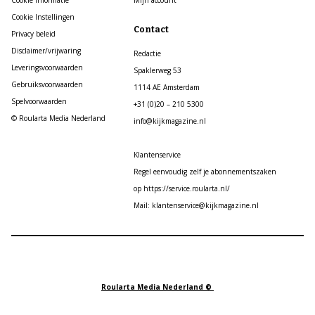
Cookie Instellingen
Contact
Privacy beleid
Disclaimer/vrijwaring
Redactie
Leveringsvoorwaarden
Spaklerweg 53
Gebruiksvoorwaarden
1114 AE Amsterdam
Spelvoorwaarden
+31 (0)20 – 210 5300
© Roularta Media Nederland
info@kijkmagazine.nl
Klantenservice
Regel eenvoudig zelf je abonnementszaken
op https://service.roularta.nl/
Mail: klantenservice@kijkmagazine.nl
Roularta Media Nederland ©