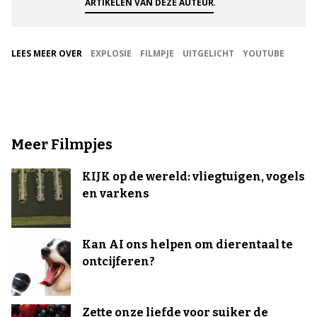
.
ARTIKELEN VAN DEZE AUTEUR
LEES MEER OVER
EXPLOSIE
FILMPJE
UITGELICHT
YOUTUBE
Meer Filmpjes
KIJK op de wereld: vliegtuigen, vogels
en varkens
Kan AI ons helpen om dierentaal te
ontcijferen?
Zette onze liefde voor suiker de