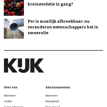
breinevolutie in gang?
Pvc is moeilijk afbreekbaar: nu
veranderen wetenschappers het in
smeerolie
Over ons
Abonnementen
Adverteren
Abonneren
Colofon
Nieuwsbrief
Cookie informatie
Mijn account