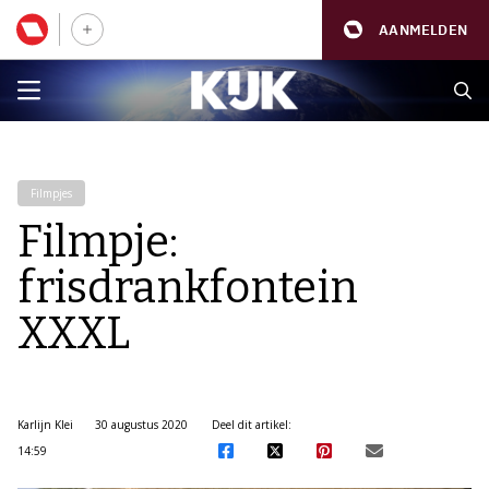
AANMELDEN
Filmpjes
Filmpje:
frisdrankfontein
XXXL
Karlijn Klei
30 augustus 2020
Deel dit artikel:
14:59