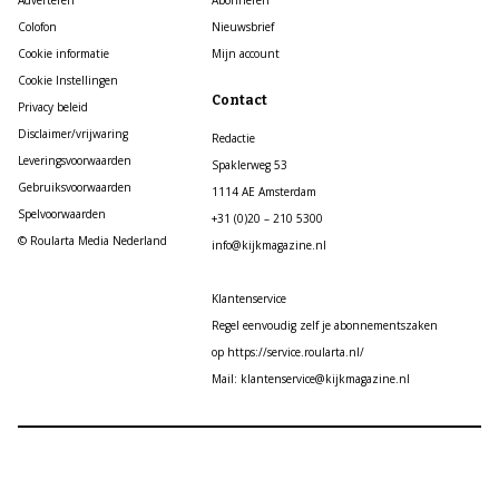
Colofon
Nieuwsbrief
Cookie informatie
Mijn account
Cookie Instellingen
Contact
Privacy beleid
Disclaimer/vrijwaring
Redactie
Leveringsvoorwaarden
Spaklerweg 53
Gebruiksvoorwaarden
1114 AE Amsterdam
Spelvoorwaarden
+31 (0)20 – 210 5300
© Roularta Media Nederland
info@kijkmagazine.nl
Klantenservice
Regel eenvoudig zelf je abonnementszaken
op https://service.roularta.nl/
Mail: klantenservice@kijkmagazine.nl