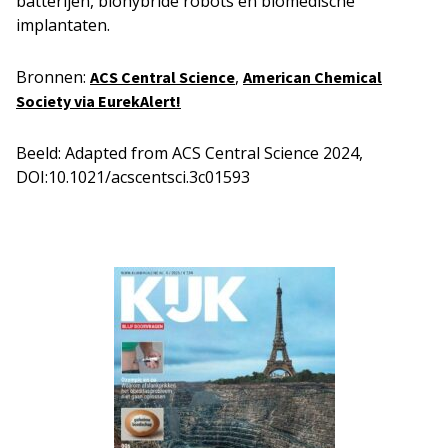
batterijen, biohybride robots en biomedische
implantaten.
Bronnen:
,
ACS Central Science
American Chemical
Society via EurekAlert!
Beeld: Adapted from ACS Central Science 2024,
DOI:10.1021/acscentsci.3c01593