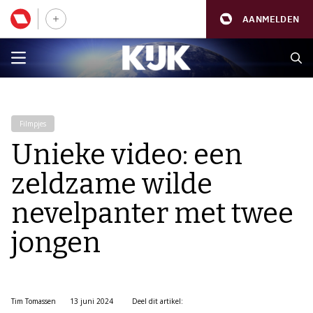
AANMELDEN
Filmpjes
Unieke video: een
zeldzame wilde
nevelpanter met twee
jongen
Tim Tomassen
13 juni 2024
Deel dit artikel: