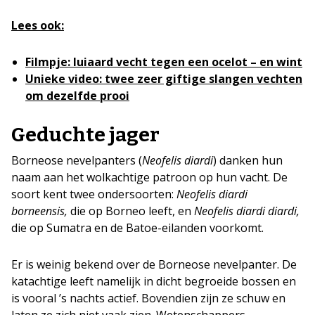
Lees ook:
Filmpje: luiaard vecht tegen een ocelot – en wint
Unieke video: twee zeer giftige slangen vechten
om dezelfde prooi
Geduchte jager
Borneose nevelpanters (
Neofelis diardi
) danken hun
naam aan het wolkachtige patroon op hun vacht. De
soort kent twee ondersoorten:
Neofelis diardi
borneensis,
die op Borneo leeft, en
Neofelis diardi diardi,
die op Sumatra en de Batoe-eilanden voorkomt.
Er is weinig bekend over de Borneose nevelpanter. De
katachtige leeft namelijk in dicht begroeide bossen en
is vooral ’s nachts actief. Bovendien zijn ze schuw en
laten ze zich niet vaak zien. Wetenschappers