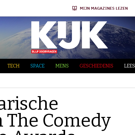
MIJN MAGAZINES LEZEN
TECH
SPACE
MENS
GESCHIEDENIS
LEES
larische
an The Comedy