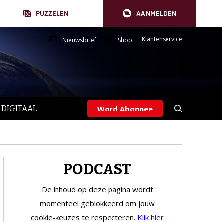
PUZZELEN
AANMELDEN
Klantenservice
Nieuwsbrief
Shop
 DIGITAAL
Word Abonnee
PODCAST
De inhoud op deze pagina wordt
momenteel geblokkeerd om jouw
cookie-keuzes te respecteren.
Klik hier