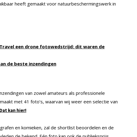
chikbaar heeft gemaakt voor natuurbeschermingswerk in
ravel een drone fotowedstrijd: dit waren de
van de beste inzendingen
 inzendingen van zowel amateurs als professionele
maakt met 41 foto’s, waarvan wij weer een selectie van
Dat kan hier!
grafen en komieken, zal de shortlist beoordelen en de
leden de bekend. Eén foto kan ook de publieksprijs