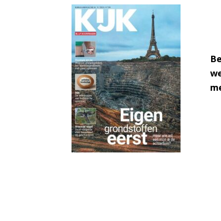
Be
we
me