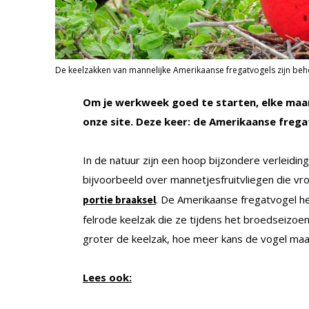
De keelzakken van mannelijke Amerikaanse fregatvogels zijn behoo
Om je werkweek goed te starten, elke maan
onze site. Deze keer: de Amerikaanse frega
In de natuur zijn een hoop bijzondere verleidi
bijvoorbeeld over mannetjesfruitvliegen die v
. De Amerikaanse fregatvogel h
portie braaksel
felrode keelzak die ze tijdens het broedseizoe
groter de keelzak, hoe meer kans de vogel maak
Lees ook: