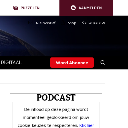
PUZZELEN
AANMELDEN
Klantenservice
Nieuwsbrief
Shop
 DIGITAAL
Word Abonnee
PODCAST
De inhoud op deze pagina wordt
momenteel geblokkeerd om jouw
cookie-keuzes te respecteren.
Klik hier