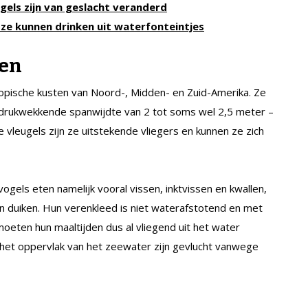
ogels zijn van geslacht veranderd
ze kunnen drinken uit waterfonteintjes
ten
opische kusten van Noord-, Midden- en Zuid-Amerika. Ze
ndrukwekkende spanwijdte van 2 tot soms wel 2,5 meter –
e vleugels zijn ze uitstekende vliegers en kunnen ze zich
vogels eten namelijk vooral vissen, inktvissen en kwallen,
in duiken. Hun verenkleed is niet waterafstotend en met
moeten hun maaltijden dus al vliegend uit het water
r het oppervlak van het zeewater zijn gevlucht vanwege