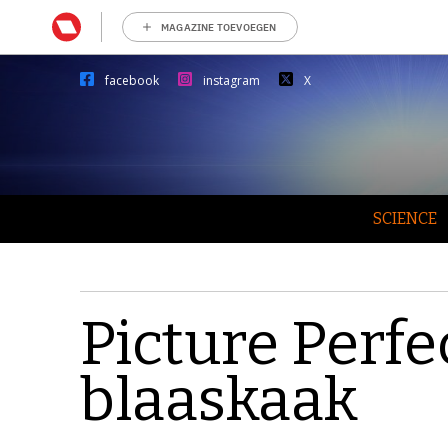
MAGAZINE TOEVOEGEN
facebook
instagram
X
SCIENCE
Picture Perfec
blaaskaak