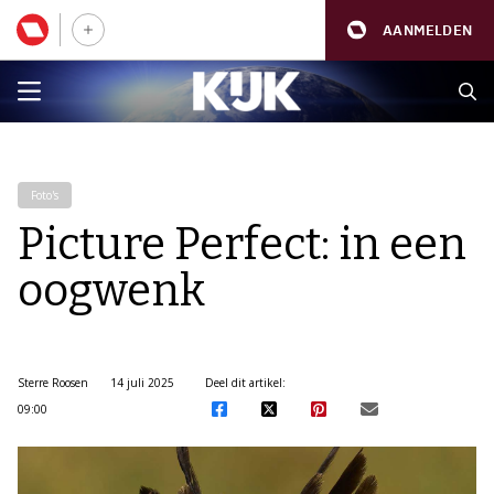
AANMELDEN
Foto's
Picture Perfect: in een
oogwenk
Sterre Roosen
14 juli 2025
Deel dit artikel:
09:00