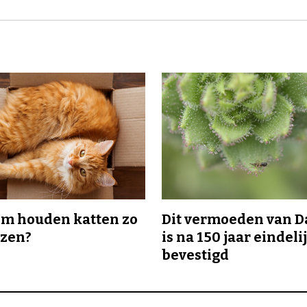
m houden katten zo
Dit vermoeden van 
ozen?
is na 150 jaar eindeli
bevestigd