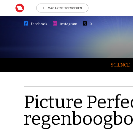
MAGAZINE TOEVOEGEN
facebook
instagram
X
SCIENCE
Picture Perfe
regenboogb