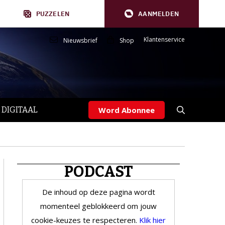
PUZZELEN
AANMELDEN
Klantenservice
Nieuwsbrief
Shop
 DIGITAAL
Word Abonnee
PODCAST
De inhoud op deze pagina wordt
momenteel geblokkeerd om jouw
cookie-keuzes te respecteren.
Klik hier