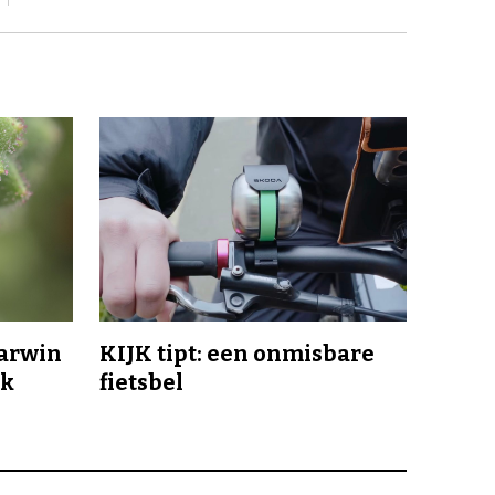
Darwin
KIJK tipt: een onmisbare
jk
fietsbel