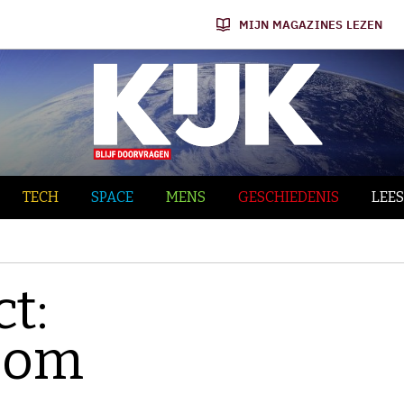
MIJN MAGAZINES LEZEN
TECH
SPACE
MENS
GESCHIEDENIS
LEES
ct:
oom