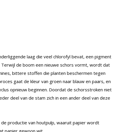
onderliggende laag die veel chlorofyl bevat, een pigment
s. Terwijl de boom een nieuwe schors vormt, wordt dat
nnines, bittere stoffen die planten beschermen tegen
proces gaat de kleur van groen naar blauw en paars, en
 cyclus opnieuw beginnen. Doordat de schorsstroken niet
 ieder deel van de stam zich in een ander deel van deze
de productie van houtpulp, waaruit papier wordt
at papier gewoon wit.