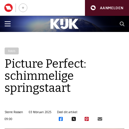
AANMELDEN
Foto's
Picture Perfect:
schimmelige
springstaart
Sterre Roosen
03 februari 2025
Deel dit artikel:
09:00