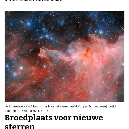
De komeetwolk CG4 bevindt zich in het sterrenbeeld Puppis (Achtersteven). Beeld:
CTIO/NOIRLab/DOE/NSF/AURA.
Broedplaats voor nieuwe
sterren