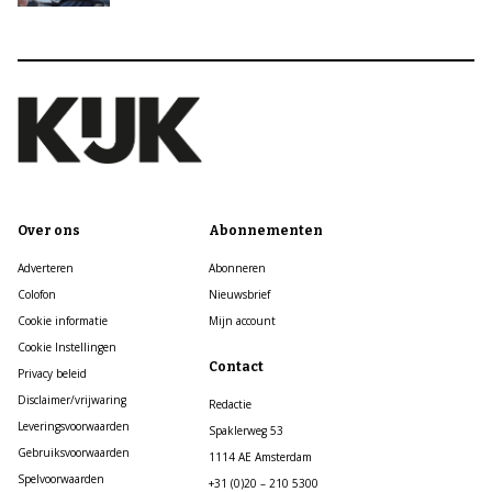
Over ons
Abonnementen
Adverteren
Abonneren
Colofon
Nieuwsbrief
Cookie informatie
Mijn account
Cookie Instellingen
Contact
Privacy beleid
Disclaimer/vrijwaring
Redactie
Leveringsvoorwaarden
Spaklerweg 53
Gebruiksvoorwaarden
1114 AE Amsterdam
Spelvoorwaarden
+31 (0)20 – 210 5300