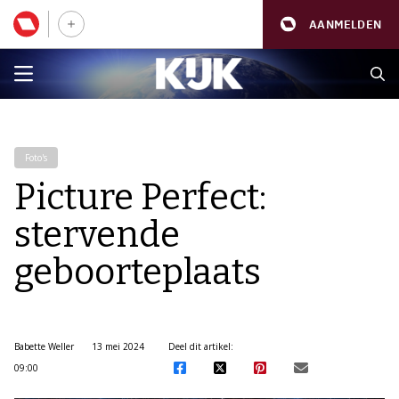
AANMELDEN
Foto's
Picture Perfect:
stervende
geboorteplaats
Babette Weller
13 mei 2024
Deel dit artikel:
09:00