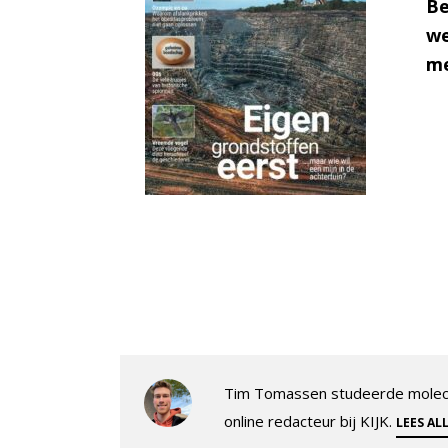
Be
we
me
Tim Tomassen studeerde molecul
online redacteur bij KIJK.
LEES AL