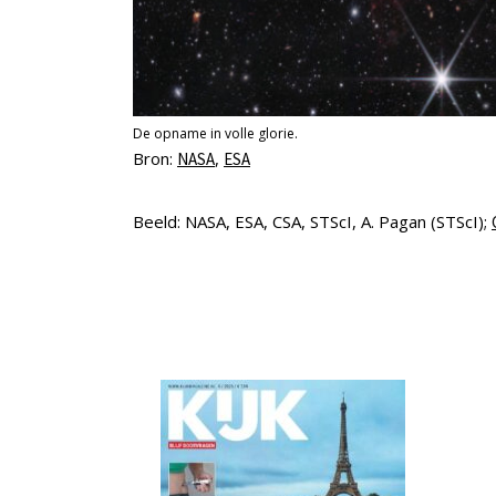
De opname in volle glorie.
Bron:
,
NASA
ESA
Beeld: NASA, ESA, CSA, STScI, A. Pagan (STScI);