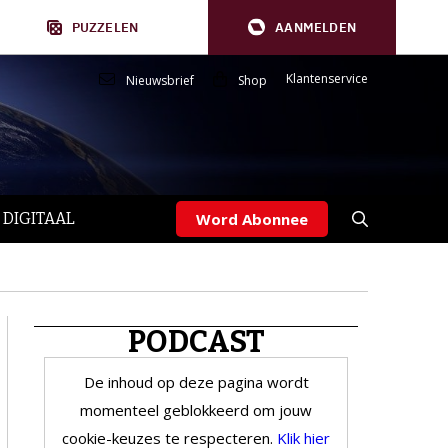
PUZZELEN
AANMELDEN
Klantenservice
Nieuwsbrief
Shop
 DIGITAAL
Word Abonnee
PODCAST
De inhoud op deze pagina wordt
momenteel geblokkeerd om jouw
cookie-keuzes te respecteren.
Klik hier