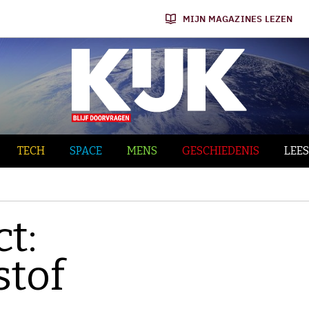
MIJN MAGAZINES LEZEN
TECH
SPACE
MENS
GESCHIEDENIS
LEES
ct:
stof