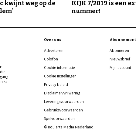
ic kwijnt weg op de
KIJK 7/2019 is een ex
dem’
nummer!
Over ons
Abonnement
Adverteren
Abonneren
Colofon
Nieuwsbrief
r
Cookie informatie
Mijn account
 die
Cookie Instellingen
pgang
 niks
Privacy beleid
Disclaimer/vrijwaring
Leveringsvoorwaarden
Gebruiksvoorwaarden
Spelvoorwaarden
© Roularta Media Nederland