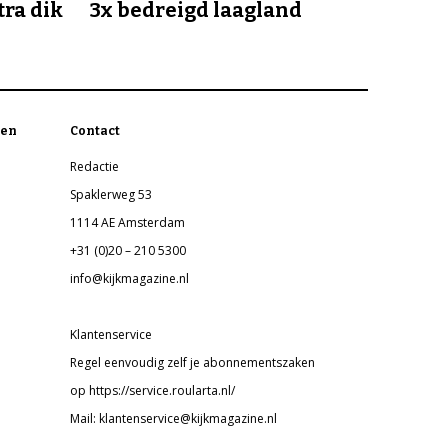
tra dik
3x bedreigd laagland
en
Contact
Redactie
Spaklerweg 53
1114 AE Amsterdam
+31 (0)20 – 210 5300
info@kijkmagazine.nl
Klantenservice
Regel eenvoudig zelf je abonnementszaken
op https://service.roularta.nl/
Mail: klantenservice@kijkmagazine.nl