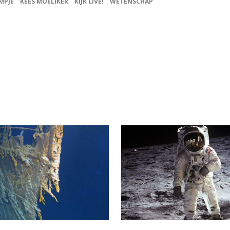
MPJE
KEES MOELIKER
KIJK LIVE!
WETENSCHAP