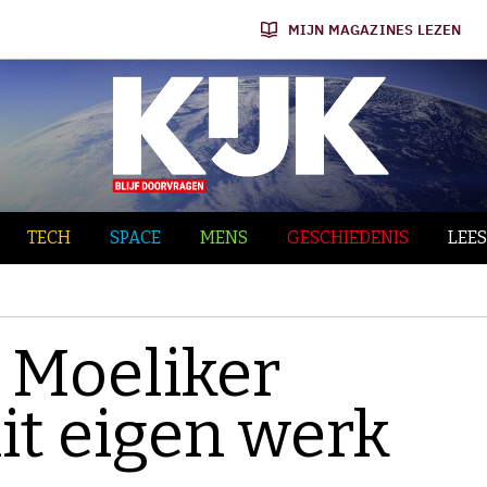
MIJN MAGAZINES LEZEN
TECH
SPACE
MENS
GESCHIEDENIS
LEES
s Moeliker
it eigen werk