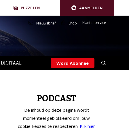
PUZZELEN
AANMELDEN
Klantenservice
Nieuwsbrief
Shop
 DIGITAAL
Word Abonnee
PODCAST
De inhoud op deze pagina wordt
momenteel geblokkeerd om jouw
cookie-keuzes te respecteren.
Klik hier