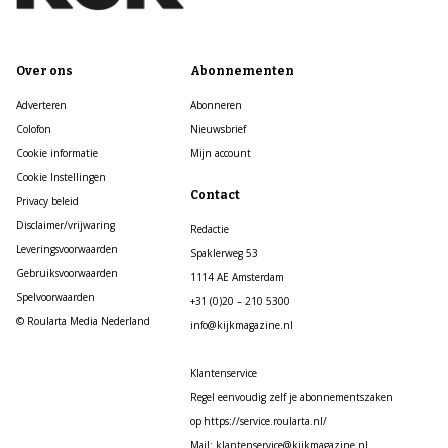
Over ons
Abonnementen
Adverteren
Abonneren
Colofon
Nieuwsbrief
Cookie informatie
Mijn account
Cookie Instellingen
Contact
Privacy beleid
Disclaimer/vrijwaring
Redactie
Leveringsvoorwaarden
Spaklerweg 53
Gebruiksvoorwaarden
1114 AE Amsterdam
Spelvoorwaarden
+31 (0)20 – 210 5300
© Roularta Media Nederland
info@kijkmagazine.nl
Klantenservice
Regel eenvoudig zelf je abonnementszaken
op https://service.roularta.nl/
Mail: klantenservice@kijkmagazine.nl