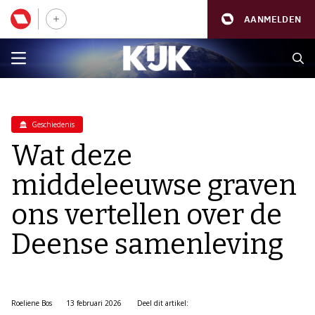
AANMELDEN
Geschiedenis
Wat deze
middeleeuwse graven
ons vertellen over de
Deense samenleving
Roeliene Bos
13 februari 2026
Deel dit artikel: