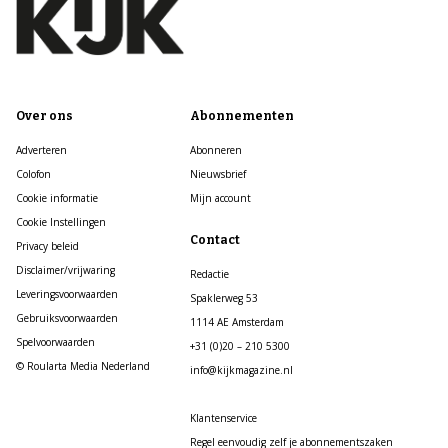
Over ons
Abonnementen
Adverteren
Abonneren
Colofon
Nieuwsbrief
Cookie informatie
Mijn account
Cookie Instellingen
Contact
Privacy beleid
Disclaimer/vrijwaring
Redactie
Leveringsvoorwaarden
Spaklerweg 53
Gebruiksvoorwaarden
1114 AE Amsterdam
Spelvoorwaarden
+31 (0)20 – 210 5300
© Roularta Media Nederland
info@kijkmagazine.nl
Klantenservice
Regel eenvoudig zelf je abonnementszaken