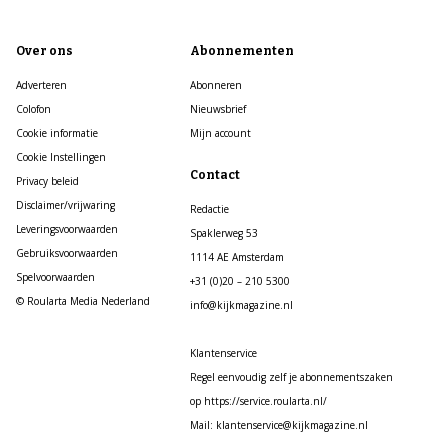
Over ons
Abonnementen
Adverteren
Abonneren
Colofon
Nieuwsbrief
Cookie informatie
Mijn account
Cookie Instellingen
Contact
Privacy beleid
Disclaimer/vrijwaring
Redactie
Leveringsvoorwaarden
Spaklerweg 53
Gebruiksvoorwaarden
1114 AE Amsterdam
Spelvoorwaarden
+31 (0)20 – 210 5300
© Roularta Media Nederland
info@kijkmagazine.nl
Klantenservice
Regel eenvoudig zelf je abonnementszaken
op https://service.roularta.nl/
Mail: klantenservice@kijkmagazine.nl