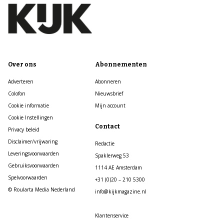
Over ons
Abonnementen
Adverteren
Abonneren
Colofon
Nieuwsbrief
Cookie informatie
Mijn account
Cookie Instellingen
Contact
Privacy beleid
Disclaimer/vrijwaring
Redactie
Leveringsvoorwaarden
Spaklerweg 53
Gebruiksvoorwaarden
1114 AE Amsterdam
Spelvoorwaarden
+31 (0)20 – 210 5300
© Roularta Media Nederland
info@kijkmagazine.nl
Klantenservice