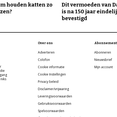
m houden katten zo
Dit vermoeden van 
ozen?
is na 150 jaar eindeli
bevestigd
Over ons
Abonnement
Adverteren
Abonneren
Colofon
Nieuwsbrief
r
Cookie informatie
Mijn account
 die
Cookie Instellingen
pgang
 niks
Privacy beleid
Disclaimer/vrijwaring
Leveringsvoorwaarden
Gebruiksvoorwaarden
Spelvoorwaarden