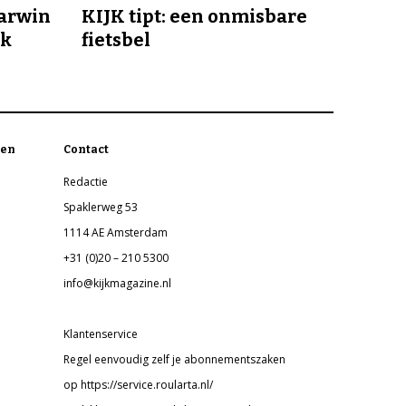
Darwin
KIJK tipt: een onmisbare
jk
fietsbel
en
Contact
Redactie
Spaklerweg 53
1114 AE Amsterdam
+31 (0)20 – 210 5300
info@kijkmagazine.nl
Klantenservice
Regel eenvoudig zelf je abonnementszaken
op https://service.roularta.nl/