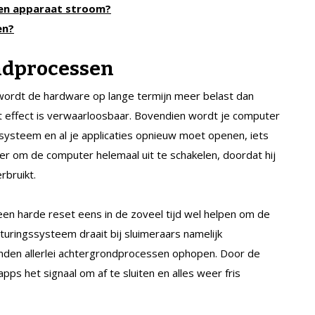
ten apparaat stroom?
en?
ndprocessen
 wordt de hardware op lange termijn meer belast dan
t effect is verwaarloosbaar. Bovendien wordt je computer
ssysteem en al je applicaties opnieuw moet openen, iets
mer om de computer helemaal uit te schakelen, doordat hij
rbruikt.
 een harde reset eens in de zoveel tijd wel helpen om de
sturingssysteem draait bij sluimeraars namelijk
den allerlei achtergrondprocessen ophopen. Door de
pps het signaal om af te sluiten en alles weer fris