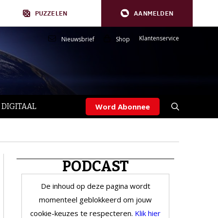
PUZZELEN
AANMELDEN
Klantenservice
Nieuwsbrief
Shop
 DIGITAAL
Word Abonnee
PODCAST
De inhoud op deze pagina wordt
momenteel geblokkeerd om jouw
cookie-keuzes te respecteren.
Klik hier