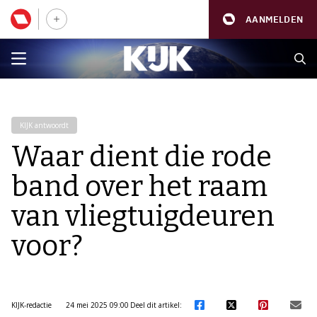
AANMELDEN
KIJK antwoordt
Waar dient die rode
band over het raam
van vliegtuigdeuren
voor?
KIJK-redactie
24 mei 2025 09:00
Deel dit artikel: