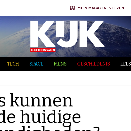
MIJN MAGAZINES LEZEN
TECH
SPACE
MENS
GESCHIEDENIS
LEES
’s kunnen
de huidige