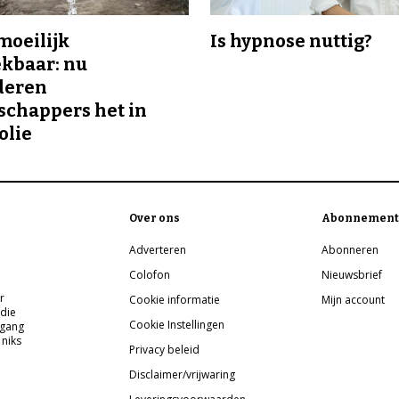
 moeilijk
Is hypnose nuttig?
kbaar: nu
deren
chappers het in
olie
Over ons
Abonnement
Adverteren
Abonneren
Colofon
Nieuwsbrief
r
Cookie informatie
Mijn account
 die
Cookie Instellingen
pgang
 niks
Privacy beleid
Disclaimer/vrijwaring