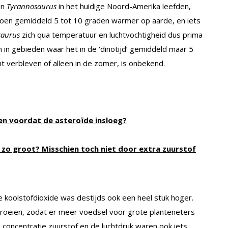
en
Tyrannosaurus
in het huidige Noord-Amerika leefden,
 toen gemiddeld 5 tot 10 graden warmer op aarde, en iets
saurus
zich qua temperatuur en luchtvochtigheid dus prima
n in gebieden waar het in de ‘dinotijd’ gemiddeld maar 5
 verbleven of alleen in de zomer, is onbekend.
en voordat de asteroïde insloeg?
zo groot? Misschien toch niet door extra zuurstof
ie koolstofdioxide was destijds ook een heel stuk hoger.
 groeien, zodat er meer voedsel voor grote planteneters
concentratie zuurstof en de luchtdruk waren ook iets