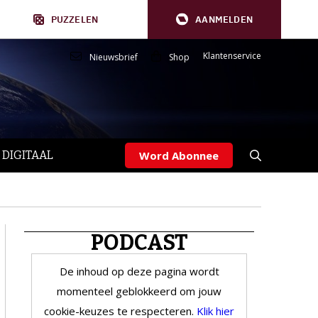
PUZZELEN
AANMELDEN
Klantenservice
Nieuwsbrief
Shop
 DIGITAAL
Word Abonnee
PODCAST
De inhoud op deze pagina wordt
momenteel geblokkeerd om jouw
cookie-keuzes te respecteren.
Klik hier