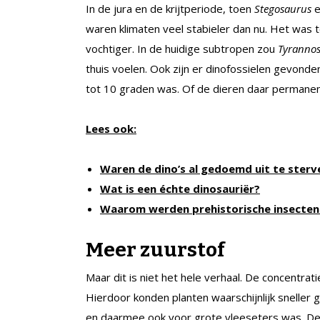
In de jura­ en de krijtperiode, toen
Stegosaurus
waren klimaten veel stabieler dan nu. Het was
vochtiger. In de huidige subtropen zou
Tyranno
thuis voelen. Ook zijn er dinofossielen gevonde
tot 10 graden was. Of de dieren daar permanent
Lees ook:
Waren de dino’s al gedoemd uit te sterv
Wat is een échte dinosauriër?
Waarom werden prehistorische insecten 
Meer zuurstof
Maar dit is niet het hele verhaal. De concentrat
Hierdoor konden planten waarschijnlijk sneller
en daarmee ook voor grote vleeseters was. De 